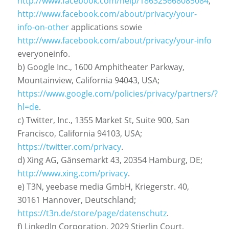
http://www.facebook.com/help/186325668085084
,
http://www.facebook.com/about/privacy/your-
info-on-other
applications sowie
http://www.facebook.com/about/privacy/your-info
everyoneinfo.
b) Google Inc., 1600 Amphitheater Parkway,
Mountainview, California 94043, USA;
https://www.google.com/policies/privacy/partners/?
hl=de
.
c) Twitter, Inc., 1355 Market St, Suite 900, San
Francisco, California 94103, USA;
https://twitter.com/privacy
.
d) Xing AG, Gänsemarkt 43, 20354 Hamburg, DE;
http://www.xing.com/privacy
.
e) T3N, yeebase media GmbH, Kriegerstr. 40,
30161 Hannover, Deutschland;
https://t3n.de/store/page/datenschutz
.
f) LinkedIn Corporation, 2029 Stierlin Court,