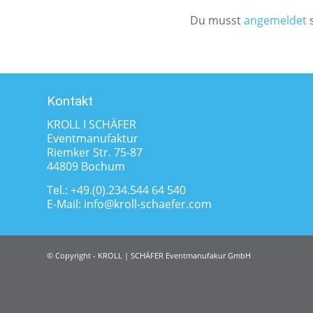
Du musst
angemeldet
s
Kontakt
KROLL I SCHÄFER
Eventmanufaktur
Riemker Str. 75-87
44809 Bochum
Tel.:
+49.(0).234.544 64 540
E-Mail:
info@kroll-schaefer.com
© Copyright - KROLL | SCHÄFER Eventmanufakur GmbH