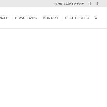
Telefon:
0234 54464540
NZEN
DOWNLOADS
KONTAKT
RECHTLICHES