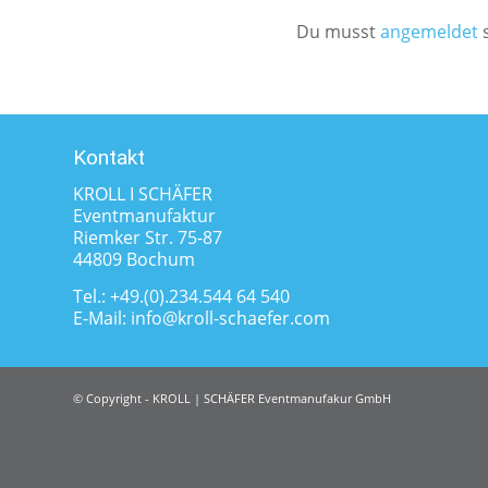
Du musst
angemeldet
s
Kontakt
KROLL I SCHÄFER
Eventmanufaktur
Riemker Str. 75-87
44809 Bochum
Tel.:
+49.(0).234.544 64 540
E-Mail:
info@kroll-schaefer.com
© Copyright - KROLL | SCHÄFER Eventmanufakur GmbH