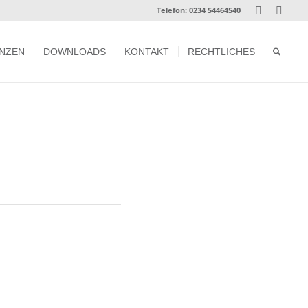
Telefon:
0234 54464540
NZEN
DOWNLOADS
KONTAKT
RECHTLICHES